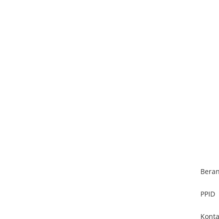
Bera
PPID
Kont